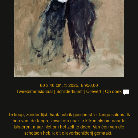
60 x 40 cm, © 2025, € 950,00
Tweedimensionaal | Schilderkunst | Olieverf | Op doek
Te koop, zonder lijst. Vaak heb ik geschetst in Tango salons. Ik
hou van de tango, zowel om naar te kijken als om naar te
luisteren, maar niet om het zelf te doen. Van éen van die
schetsen heb ik dit olieverfschilderij gemaakt.