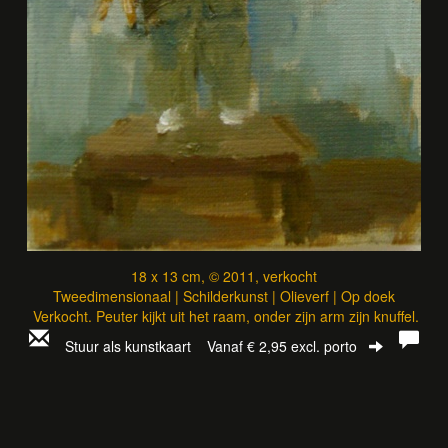
18 x 13 cm, © 2011, verkocht
Tweedimensionaal | Schilderkunst | Olieverf | Op doek
Verkocht. Peuter kijkt uit het raam, onder zijn arm zijn knuffel.
Stuur als kunstkaart
Vanaf € 2,95 excl. porto