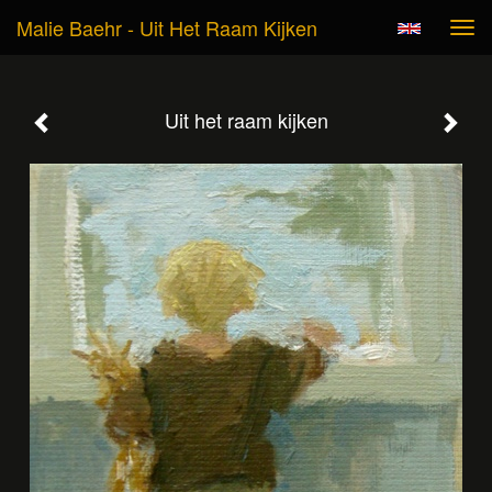
Malie Baehr - Uit Het Raam Kijken
Tog
navi
Uit het raam kijken