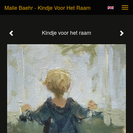
Malie Baehr - Kindje Voor Het Raam
Tog
navi
Kindje voor het raam