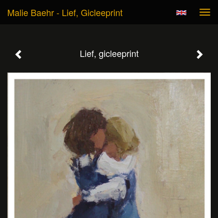
Malie Baehr - Lief, Gicleeprint
Tog
navi
Lief, gicleeprint