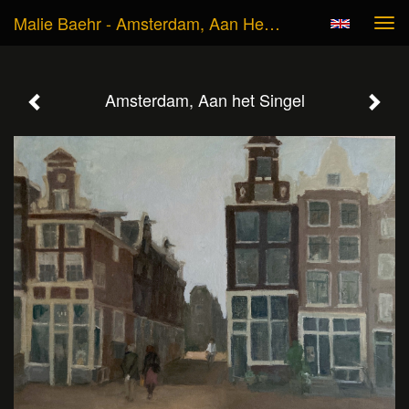
Malie Baehr - Amsterdam, Aan Het Singel
Tog
navi
Amsterdam, Aan het Singel