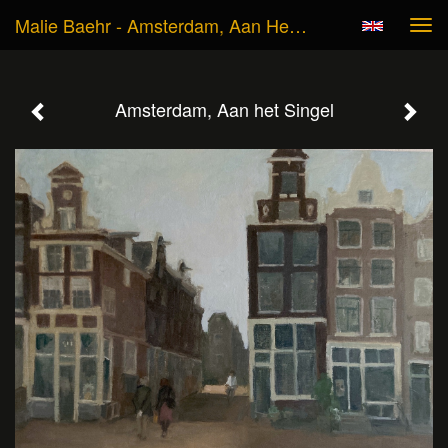
Malie Baehr - Amsterdam, Aan Het Singel
Tog
navi
Amsterdam, Aan het Singel