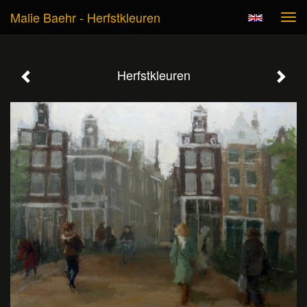
Malie Baehr - Herfstkleuren
Tog
navi
Herfstkleuren