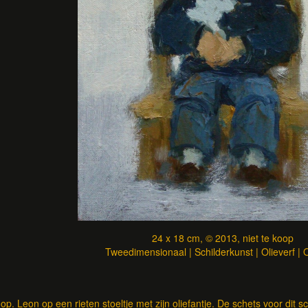
24 x 18 cm, © 2013, niet te koop
Tweedimensionaal | Schilderkunst | Olieverf |
oop. Leon op een rieten stoeltje met zijn oliefantje. De schets voor dit sc