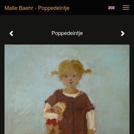
Malie Baehr - Poppedeintje
Tog
navi
Poppedeintje