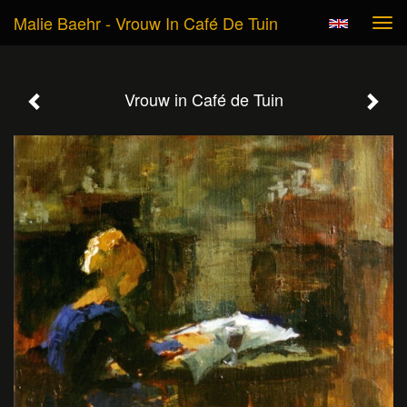
Malie Baehr - Vrouw In Café De Tuin
Tog
navi
Vrouw in Café de Tuin