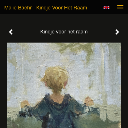
Malie Baehr - Kindje Voor Het Raam
Tog
navi
Kindje voor het raam