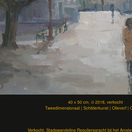
40 x 50 cm, © 2018, verkocht
Tweedimensionaal | Schilderkunst | Olieverf |
Verkocht. Stadswandeling Reguliersgracht bij het Amstelv