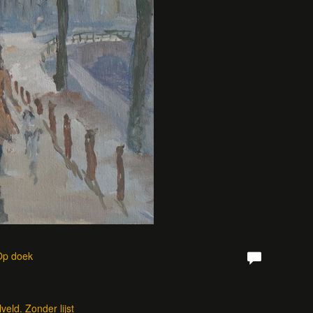
 Op doek
eld. Zonder lijst