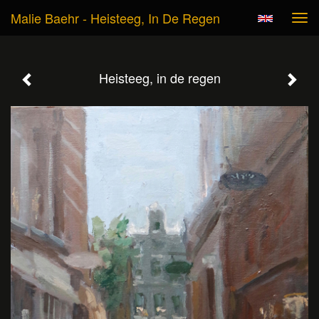
Malie Baehr - Heisteeg, In De Regen
Tog
navi
Heisteeg, in de regen