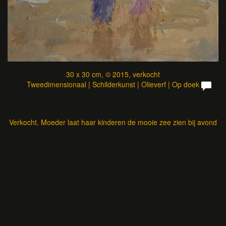
30 x 30 cm, © 2015, verkocht
Tweedimensionaal | Schilderkunst | Olieverf | Op doek
Verkocht. Moeder laat haar kinderen de mooie zee zien bij avond