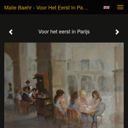
Malie Baehr - Voor Het Eerst In Parijs
Tog
navi
Voor het eerst in Parijs