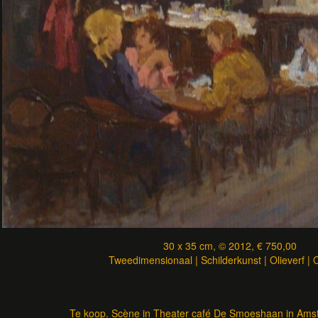
30 x 35 cm, © 2012, € 750,00
Tweedimensionaal | Schilderkunst | Olieverf |
Te koop. Scène in Theater café De Smoeshaan in Amste