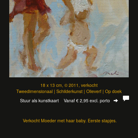
18 x 13 cm, © 2011, verkocht
Tweedimensionaal | Schilderkunst | Olieverf | Op doek
Stuur als kunstkaart
Vanaf € 2,95 excl. porto
Verkocht Moeder met haar baby. Eerste stapjes.