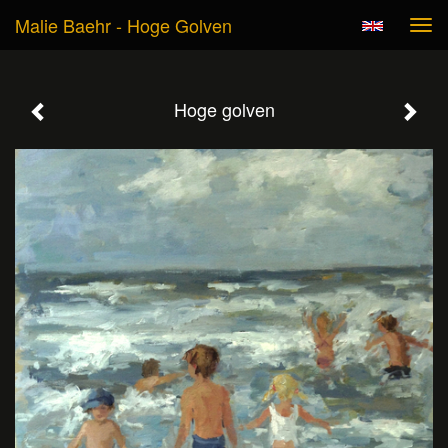
Malie Baehr - Hoge Golven
Tog
navi
Hoge golven