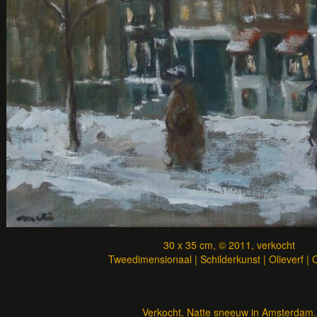
30 x 35 cm, © 2011, verkocht
Tweedimensionaal | Schilderkunst | Olieverf |
Verkocht. Natte sneeuw in Amsterdam.