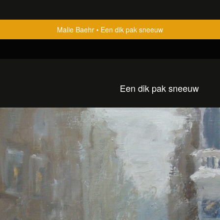
Malie Baehr
Een dik pak sneeuw
Een dik pak sneeuw