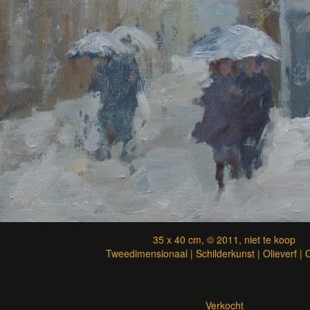
35 x 40 cm, © 2011, niet te koop
Tweedimensionaal | Schilderkunst | Olieverf |
Verkocht