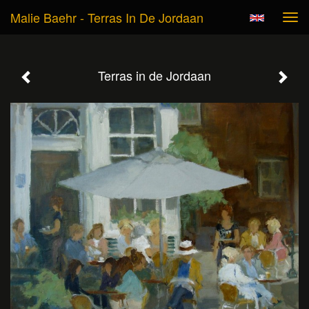
Malie Baehr - Terras In De Jordaan
Tog
navi
Terras in de Jordaan