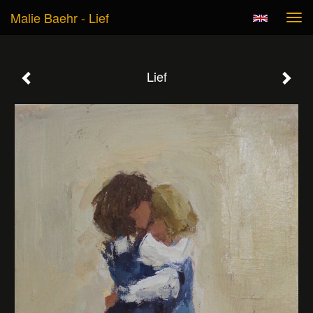
Malie Baehr - Lief
Tog
navi
Lief