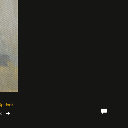
 Op doek
to