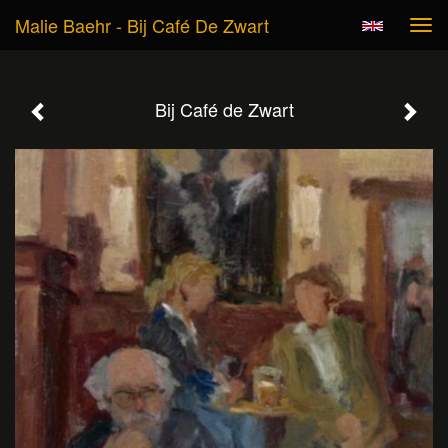
Malie Baehr - Bij Café De Zwart
Tog
navi
Bij Café de Zwart