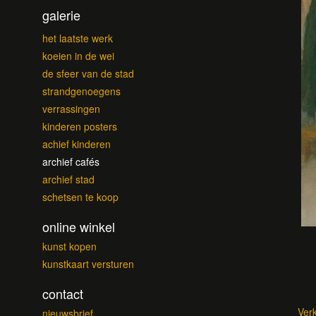
galerie
het laatste werk
koeien in de wei
de sfeer van de stad
strandgenoegens
verrassingen
kinderen posters
achief kinderen
archief cafés
archief stad
schetsen te koop
online winkel
kunst kopen
kunstkaart versturen
contact
Ver
nieuwsbrief