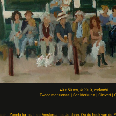
40 x 50 cm, © 2010, verkocht
Tweedimensionaal | Schilderkunst | Olieverf |
kocht.
Zonnig terras in de Amsterdamse Jordaan. Op de hoek van de P