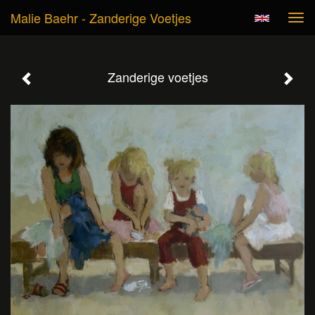
Malie Baehr - Zanderige Voetjes
Tog
navi
Zanderige voetjes