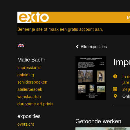
M
Beheer je site
of
maak een gratis account aan
.
Alle exposities
Impr
Malie Baehr
impressionist
opleiding
In d
schildersboeken
jare
atelierbezoek
24 j
Onl
wenskaarten
duurzame art prints
exposities
Getoonde werken
overzicht