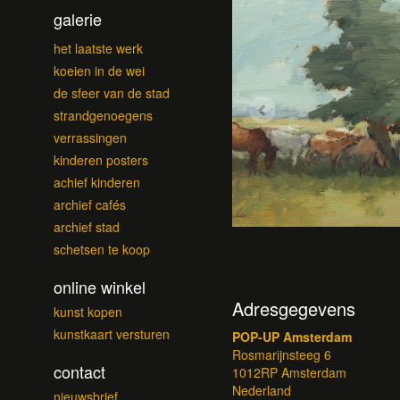
galerie
het laatste werk
koeien in de wei
de sfeer van de stad
strandgenoegens
verrassingen
kinderen posters
achief kinderen
archief cafés
archief stad
schetsen te koop
online winkel
Adresgegevens
kunst kopen
kunstkaart versturen
POP-UP Amsterdam
Rosmarijnsteeg 6
contact
1012RP Amsterdam
Nederland
nieuwsbrief