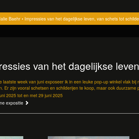
alie Baehr
Impressies van het dagelijkse leven, van schets tot schilder
essies van het dagelijkse leven,
e laatste week van juni exposeer ik in een leuke pop-up winkel vlak bij m
n. Er zijn vooral schetsen en schilderijen te koop, maar ook duurzame p
uni 2025 tot en met 29 juni 2025
ine expositie