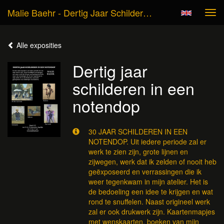
Malie Baehr - Dertig Jaar Schilderen In Een Notendop
Tog
navi
Alle exposities
Dertig jaar
schilderen in een
notendop
30 JAAR SCHILDEREN IN EEN
NOTENDOP. Uit iedere periode zal er
werk te zien zijn, grote lijnen en
zijwegen, werk dat ik zelden of nooit heb
geëxposeerd en verrassingen die ik
weer tegenkwam in mijn atelier. Het is
de bedoeling een idee te krijgen en wat
rond te snuffelen. Naast origineel werk
zal er ook drukwerk zijn. Kaartenmapjes
met wenskaarten, boeken van mijn