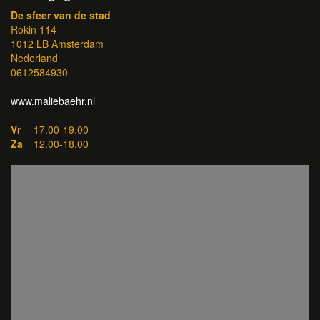
De sfeer van de stad
Rokin 114
1012 LB Amsterdam
Nederland
0612584930
www.maliebaehr.nl
Vr
17.00-19.00
Za
12.00-18.00