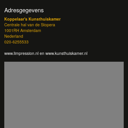
Adresgegevens
Koppelaar's Kunsthuiskamer
Centrale hal van de Stopera
1001RH Amsterdam
Nederland
020-6255533
www.limpression.nl en www.kunsthuiskamer.nl