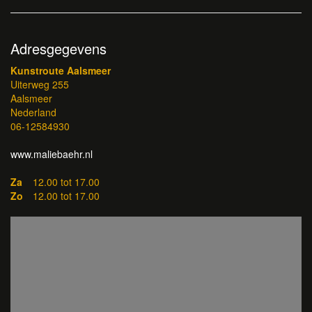
Adresgegevens
Kunstroute Aalsmeer
Uiterweg 255
Aalsmeer
Nederland
06-12584930
www.maliebaehr.nl
Za
12.00 tot 17.00
Zo
12.00 tot 17.00