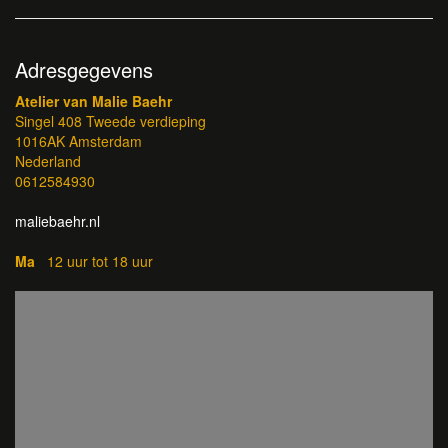
Adresgegevens
Atelier van Malie Baehr
Singel 408 Tweede verdieping
1016AK Amsterdam
Nederland
0612584930
maliebaehr.nl
Ma
12 uur tot 18 uur