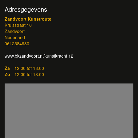
Adresgegevens
Zandvoort Kunstroute
Kruisstraat 10
Zandvoort
Nederland
0612584930
www.bkzandvoort.nl/kunstkracht 12
Za
12.00 tot 18.00
Zo
12.00 tot 18.00