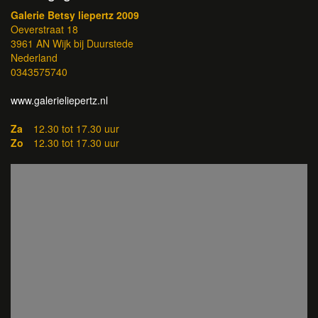
Galerie Betsy liepertz 2009
Oeverstraat 18
3961 AN Wijk bij Duurstede
Nederland
0343575740
www.galerieliepertz.nl
Za
12.30 tot 17.30 uur
Zo
12.30 tot 17.30 uur