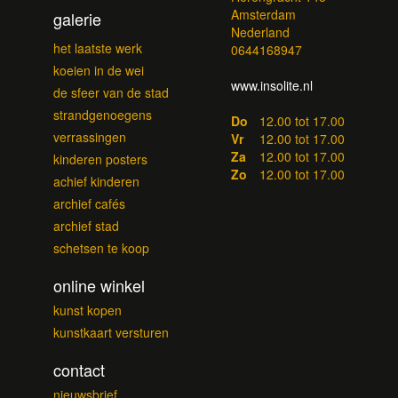
Amsterdam
galerie
Nederland
het laatste werk
0644168947
koeien in de wei
www.insolite.nl
de sfeer van de stad
strandgenoegens
Do
12.00 tot 17.00
verrassingen
Vr
12.00 tot 17.00
Za
12.00 tot 17.00
kinderen posters
Zo
12.00 tot 17.00
achief kinderen
archief cafés
archief stad
schetsen te koop
online winkel
kunst kopen
kunstkaart versturen
contact
nieuwsbrief