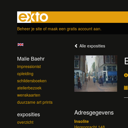
Beheer je site
of
maak een gratis account aan
.
Alle exposities
E
Malie Baehr
impressionist
opleiding
schildersboeken
atelierbezoek
wenskaarten
duurzame art prints
Adresgegevens
exposities
Insolite
overzicht
Herengracht 148