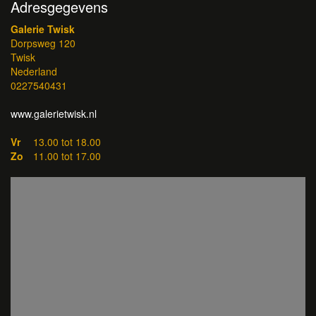
Adresgegevens
Galerie Twisk
Dorpsweg 120
Twisk
Nederland
0227540431
www.galerietwisk.nl
Vr
13.00 tot 18.00
Zo
11.00 tot 17.00