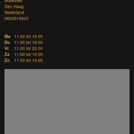
Malieveld
Den Haag
Nederland
0624513603
Ma
11.00 tot 19.00
Do
11.00 tot 19.00
Vr
11.00 tot 22.00
Za
11.00 tot 19.00
Zo
11.00 tot 19.00